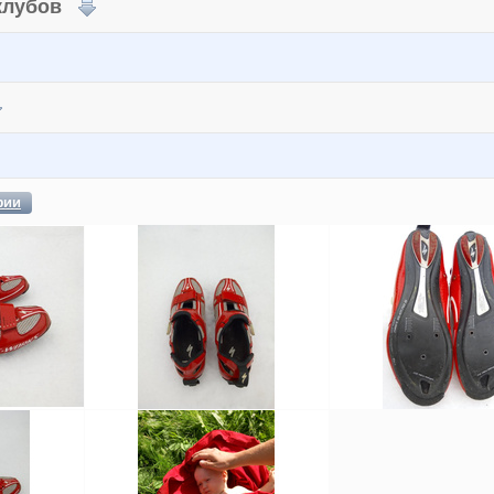
 клубов
фии