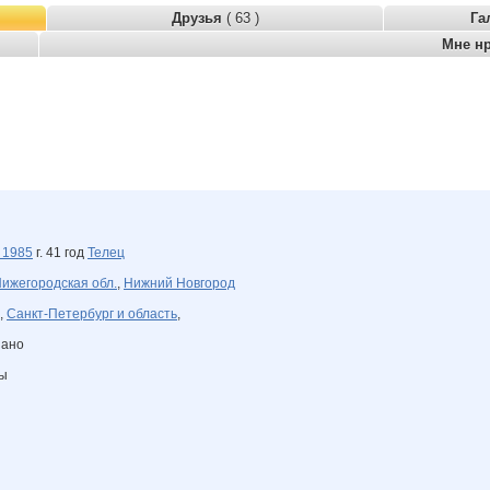
Друзья
( 63 )
Га
Мне н
я
1985
г. 41 год
Телец
ижегородская обл.
,
Нижний Новгород
,
Санкт-Петербург и область
,
зано
ны