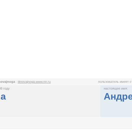
novajnoga
:
titnovajnoga.www.nn.ru
пользователь имеет 
8 году
настоящее имя:
ga
Андре