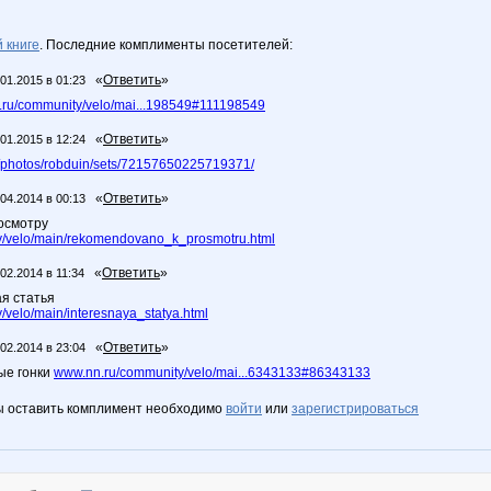
 книге
. Последние комплименты посетителей:
«
Ответить
»
.01.2015 в 01:23
ru/community/velo/mai...198549#111198549
«
Ответить
»
.01.2015 в 12:24
om/photos/robduin/sets/72157650225719371/
«
Ответить
»
.04.2014 в 00:13
осмотру
/velo/main/rekomendovano_k_prosmotru.html
«
Ответить
»
.02.2014 в 11:34
я статья
velo/main/interesnaya_statya.html
«
Ответить
»
.02.2014 в 23:04
ые гонки
www.nn.ru/community/velo/mai...6343133#86343133
ы оставить комплимент необходимо
войти
или
зарегистрироваться